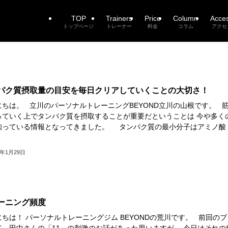
TOP
Trainers
Price
Column
Acce
トップページ
トレーナー
料金
コラム
アクセ
パク質摂取量の目安を毎日クリアしていくことの大切さ！
にちは。 立川のパーソナルトレーニングBEYOND立川の山根です。 
っていく上でタンパク質を摂取することが重要だということは 今や多く
知っている情報となってきました。 タンパク質の最小分子はアミノ酸
9年1月29日
ーニング頻度
ちは！ パーソナルトレーニングジム BEYONDの荒川です。 前回のブ
て、田中さんの「11」の刺激のお話があった思いますが、 今日はそれの