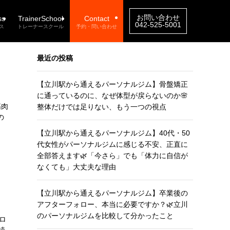
お問い合わせ
ss
TrainerSchool
Contact
042-525-5001
ス
トレーナースクール
予約・問い合わせ
最近の投稿
【立川駅から通えるパーソナルジム】骨盤矯正
に通っているのに、なぜ体型が戻らないのか🌸
筋肉
整体だけでは足りない、もう一つの視点
の
【立川駅から通えるパーソナルジム】40代・50
代女性がパーソナルジムに感じる不安、正直に
全部答えます🌿「今さら」でも「体力に自信が
なくても」大丈夫な理由
【立川駅から通えるパーソナルジム】卒業後の
アフターフォロー、本当に必要ですか？🌿立川
のパーソナルジムを比較して分かったこと
ロ
続