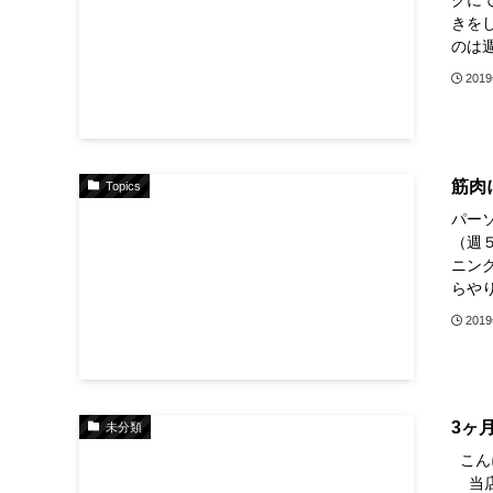
きを
のは週
201
筋肉
Topics
パー
（週
ニン
らやり
201
3ヶ月の
未分類
こん
当店