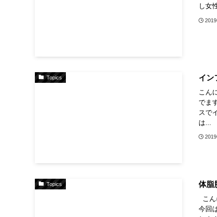
し女
201
イン
Topics
こんに
でま
スで
は...
201
体脂
Topics
こん
今回