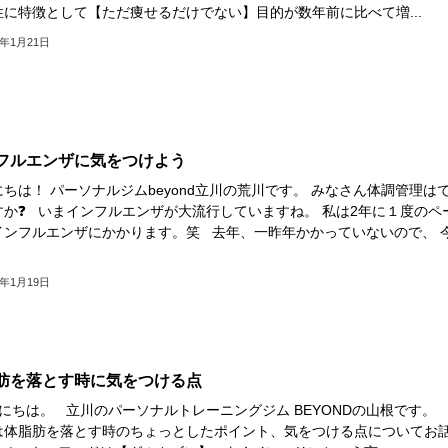
性に特徴として【ただ痩せるだけでない】目的が数年前に比べて増...
9年1月21日
フルエンザに気をつけよう
ちは！ パーソナルジムbeyond立川の荒川です。 みなさん体調管理は
すか❓ いまインフルエンザが大流行していますね。 私は2年に１度のペ
インフルエンザにかかります。笑 去年、一昨年かかっていないので、 
9年1月19日
肪を落とす時に気をつける点
にちは。 立川のパーソナルトレーニングジム BEYONDの山根です
は体脂肪を落とす時のちょっとしたポイント、気をつける点についてお