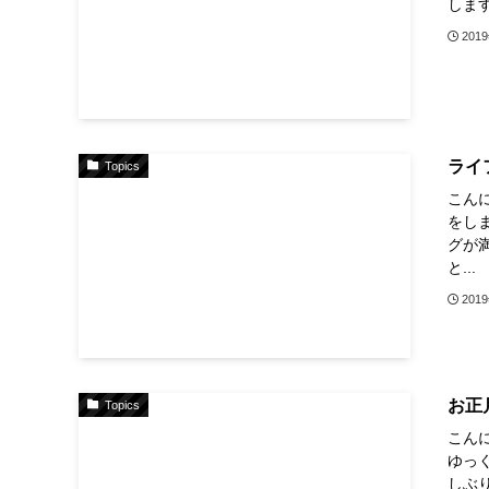
しま
201
ライ
Topics
こん
をし
グが満
と...
201
お正
Topics
こん
ゆっ
しぶ