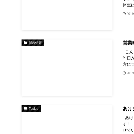
体重は3
201
営業
新着情報
こん
昨日
方に
201
あけ
Topics
あけ
す！
せて