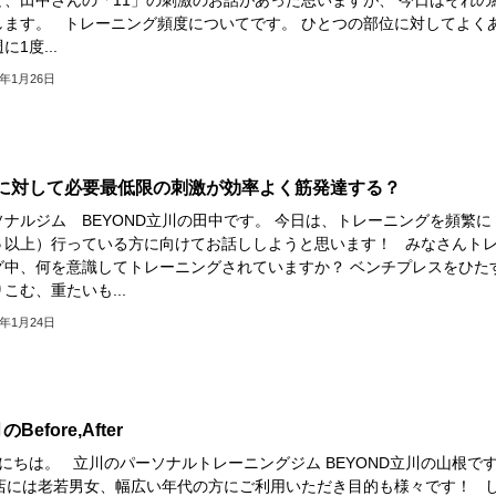
します。 トレーニング頻度についてです。 ひとつの部位に対してよく
に1度...
9年1月26日
に対して必要最低限の刺激が効率よく筋発達する？
ソナルジム BEYOND立川の田中です。 今日は、トレーニングを頻繁に
５以上）行っている方に向けてお話ししようと思います！ みなさんト
グ中、何を意識してトレーニングされていますか？ ベンチプレスをひた
こむ、重たいも...
9年1月24日
Before,After
にちは。 立川のパーソナルトレーニングジム BEYOND立川の山根で
には老若男女、幅広い年代の方にご利用いただき目的も様々です！ 