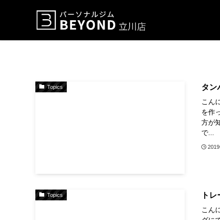
タン
Topics
こん
を作
方が
で...
201
トレ
Topics
こんに
グに