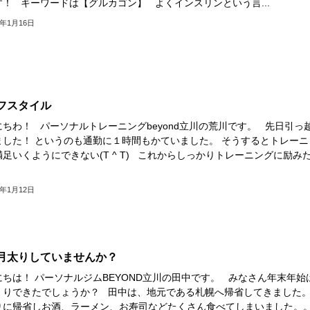
す！ キーワードは【グルカゴン】 よくインスリンという言...
9年1月16日
フスタイル
にちわ！ パーソナルトレーニングbeyond立川の荒川です。 先日引っ
ました！ というのも通勤に１時間もかていました。 そうするとトレーニ
足いくようにできない(T ^ T) これからしっかりトレーニングに励み
9年1月12日
月太りしていませんか？
にちは！ パーソナルジムBEYOND立川の田中です。 みなさん年末年始
くりできたでしょうか？ 田中は、地元である札幌へ帰省してきました。
りに帰省しお酒、ラーメン、お寿司などたくさん食べてしまいました。