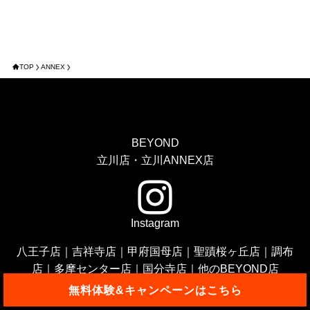
TOP
ANNEX
BEYOND
立川店・立川ANNEX店
Instagram
八王子店
｜
吉祥寺店
｜
甲府国母店
｜
聖蹟桜ヶ丘店
｜
調布
店
｜
多摩センター店
｜
国分寺店
｜
他のBEYOND店
無料体験&キャンペーンはこちら