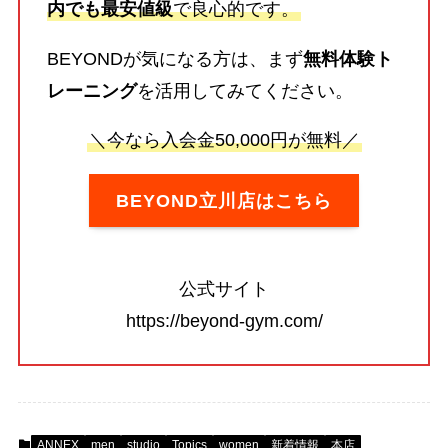
内でも最安値級
で良心的です。
BEYONDが気になる方は、まず
無料体験ト
レーニング
を活用してみてください。
＼今なら入会金50,000円が無料／
BEYOND立川店はこちら
公式サイト
https://beyond-gym.com/
ANNEX
men
studio
Topics
women
新着情報
本店