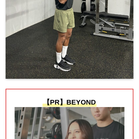
【PR】BEYOND