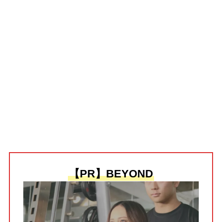
【PR】BEYOND