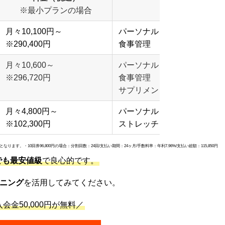
※最小プランの場合
月々10,100円～
パーソナルトレーニング
※290,400円
食事管理
月々10,600～
パーソナルトレーニング
※296,720円
食事管理
サプリメント
月々4,800円～
パーソナルトレーニング
※102,300円
ストレッチ
す。・10回券96,800円の場合：分割回数：24回/支払い期間：24ヶ月/手数料率：年利7.96%/支払い総額：115,850円
でも最安値級
で良心的です。
ニング
を活用してみてください。
会金50,000円が無料／