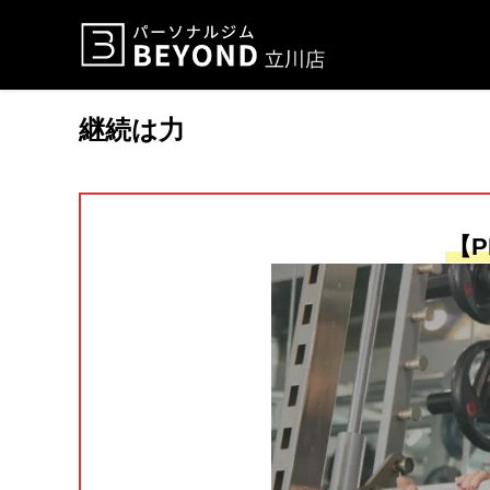
継続は力
【P