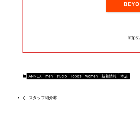
BEY
https
ANNEX
men
studio
Topics
women
新着情報
本店
スタッフ紹介⑤