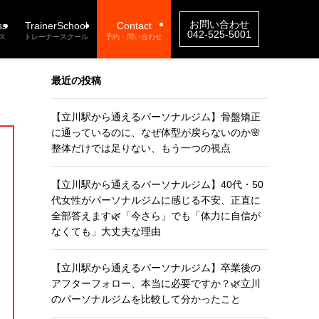
お問い合わせ
ss
TrainerSchool
Contact
042-525-5001
ス
トレーナースクール
予約・問い合わせ
最近の投稿
【立川駅から通えるパーソナルジム】骨盤矯正
に通っているのに、なぜ体型が戻らないのか🌸
整体だけでは足りない、もう一つの視点
【立川駅から通えるパーソナルジム】40代・50
代女性がパーソナルジムに感じる不安、正直に
全部答えます🌿「今さら」でも「体力に自信が
なくても」大丈夫な理由
【立川駅から通えるパーソナルジム】卒業後の
アフターフォロー、本当に必要ですか？🌿立川
のパーソナルジムを比較して分かったこと