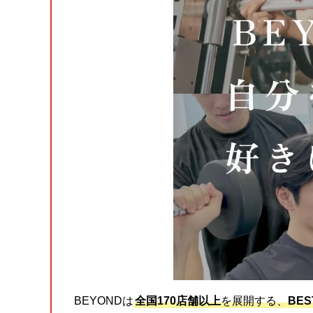
BEYONDは
全国170店舗以上
を展開する、
BE