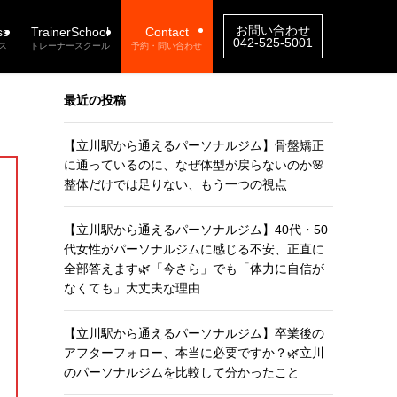
お問い合わせ
ss
TrainerSchool
Contact
042-525-5001
ス
トレーナースクール
予約・問い合わせ
最近の投稿
【立川駅から通えるパーソナルジム】骨盤矯正
に通っているのに、なぜ体型が戻らないのか🌸
整体だけでは足りない、もう一つの視点
【立川駅から通えるパーソナルジム】40代・50
代女性がパーソナルジムに感じる不安、正直に
全部答えます🌿「今さら」でも「体力に自信が
なくても」大丈夫な理由
【立川駅から通えるパーソナルジム】卒業後の
アフターフォロー、本当に必要ですか？🌿立川
のパーソナルジムを比較して分かったこと