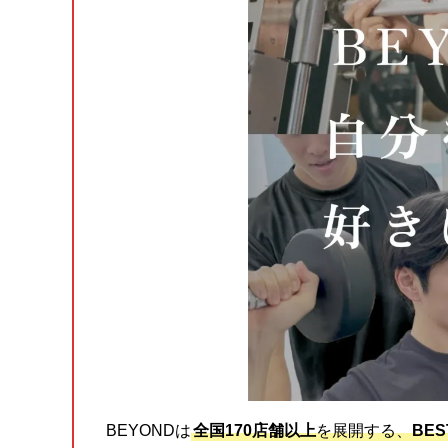
BEYONDは
全国170店舗以上
を展開する、
BE