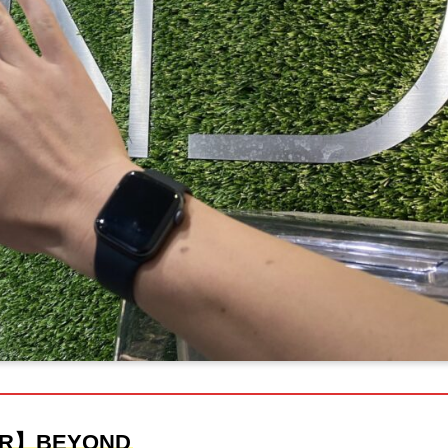
R】BEYOND