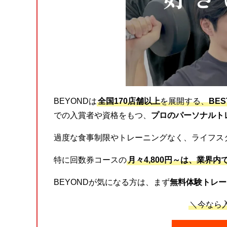
BEYONDは
全国170店舗以上
を展開する、
BE
での入賞者や資格をもつ、
プロのパーソナルト
過度な食事制限やトレーニングなく、ライフス
特に回数券コースの
月々4,800円～は、業界内
BEYONDが気になる方は、まず
無料体験トレー
＼今なら入