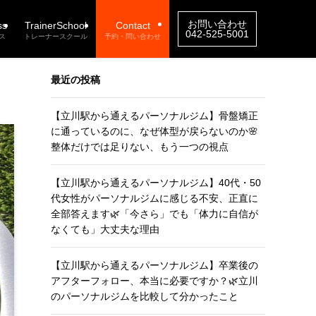
お問い合わせ
ss
TrainerSchool
Contact
042-525-5001
ス
トレーナースクール
予約・問い合わせ
最近の投稿
【立川駅から通えるパーソナルジム】骨盤矯正
に通っているのに、なぜ体型が戻らないのか🌸
整体だけでは足りない、もう一つの視点
【立川駅から通えるパーソナルジム】40代・50
代女性がパーソナルジムに感じる不安、正直に
全部答えます🌿「今さら」でも「体力に自信が
なくても」大丈夫な理由
【立川駅から通えるパーソナルジム】卒業後の
アフターフォロー、本当に必要ですか？🌿立川
のパーソナルジムを比較して分かったこと