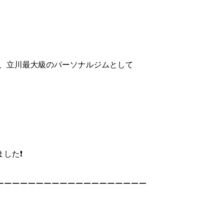
く、立川最大級のパーソナルジムとして
た❗️
ーーーーーーーーーーーーーーーーーーー