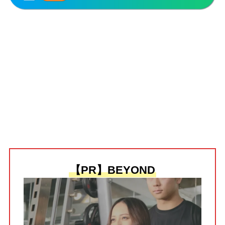
【PR】BEYOND