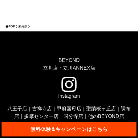
TOP
未分類
BEYOND
立川店・立川ANNEX店
Instagram
八王子店
｜
吉祥寺店
｜
甲府国母店
｜
聖蹟桜ヶ丘店
｜
調布
店
｜
多摩センター店
｜
国分寺店
｜
他のBEYOND店
無料体験&キャンペーンはこちら