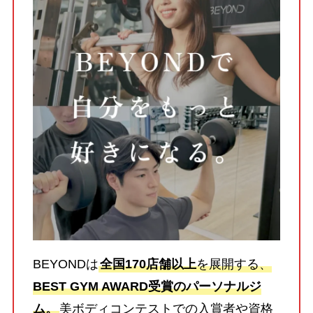
BEYONDは
全国170店舗以上
を展開する、
BEST GYM AWARD受賞のパーソナルジ
ム。
美ボディコンテストでの入賞者や資格