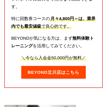
す。
特に回数券コースの
月々4,800円～は、業界
内でも最安値級
で良心的です。
BEYONDが気になる方は、まず
無料体験ト
レーニング
を活用してみてください。
＼今なら入会金50,000円が無料／
BEYOND立川店はこちら