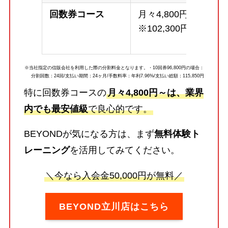
回数券コース
月々4,800円～
※102,300円
※当社指定の信販会社を利用した際の分割料金となります。・10回券96,800円の場合：
分割回数：24回/支払い期間：24ヶ月/手数料率：年利7.96%/支払い総額：115,850円
特に回数券コースの
月々4,800円～は、業界
内でも最安値級
で良心的です。
BEYONDが気になる方は、まず
無料体験ト
レーニング
を活用してみてください。
＼今なら入会金50,000円が無料／
BEYOND立川店はこちら