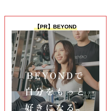
【PR】BEYOND