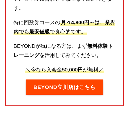
す。
特に回数券コースの
月々4,800円～は、業界
内でも最安値級
で良心的です。
BEYONDが気になる方は、まず
無料体験ト
レーニング
を活用してみてください。
＼今なら入会金50,000円が無料／
BEYOND立川店はこちら