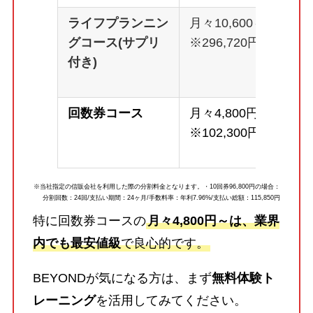
ライフプランニン
月々10,600～
グコース(サプリ
※296,720円
付き)
回数券コース
月々4,800円～
※102,300円
※当社指定の信販会社を利用した際の分割料金となります。・10回券96,800円の場合：
分割回数：24回/支払い期間：24ヶ月/手数料率：年利7.96%/支払い総額：115,850円
特に回数券コースの
月々4,800円～は、業界
内でも最安値級
で良心的です。
BEYONDが気になる方は、まず
無料体験ト
レーニング
を活用してみてください。