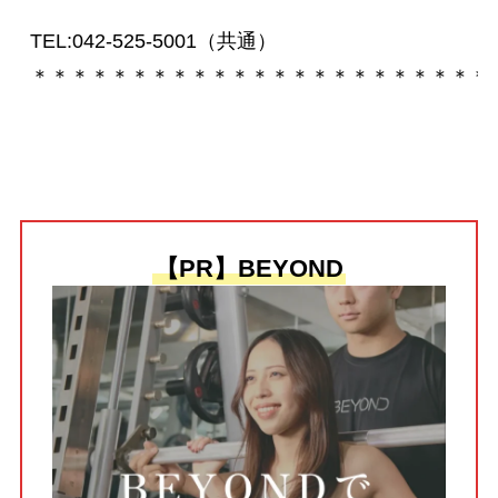
TEL:042-525-5001（共通） 

＊＊＊＊＊＊＊＊＊＊＊＊＊＊＊＊＊＊＊＊＊＊＊ 

【PR】BEYOND