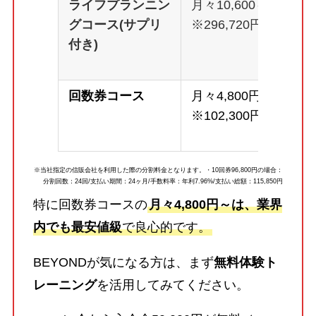
ライフプランニン
月々10,600～
グコース(サプリ
※296,720円
付き)
回数券コース
月々4,800円～
※102,300円
※当社指定の信販会社を利用した際の分割料金となります。・10回券96,800円の場合：
分割回数：24回/支払い期間：24ヶ月/手数料率：年利7.96%/支払い総額：115,850円
特に回数券コースの
月々4,800円～は、業界
内でも最安値級
で良心的です。
BEYONDが気になる方は、まず
無料体験ト
レーニング
を活用してみてください。