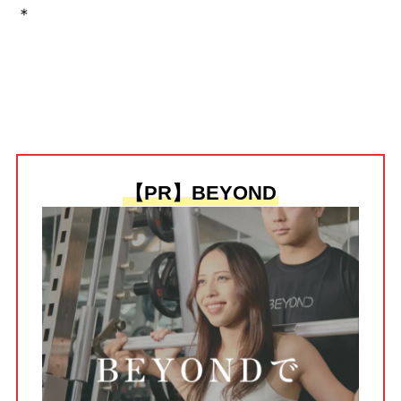
＊
【PR】BEYOND