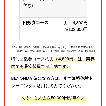
付き)
回数券コース
月々4,800円～
※102,300円
※当社指定の信販会社を利用した際の分割料金となります。・10回券96,800円の場合：
分割回数：24回/支払い期間：24ヶ月/手数料率：年利7.96%/支払い総額：115,850円
特に回数券コースの
月々4,800円～は、業界
内でも最安値級
で良心的です。
BEYONDが気になる方は、まず
無料体験ト
レーニング
を活用してみてください。
＼今なら入会金50,000円が無料／