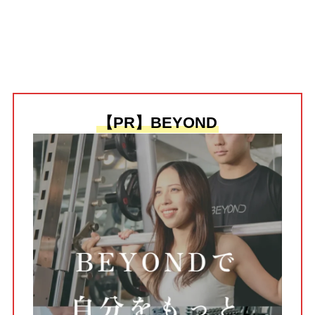
【PR】BEYOND