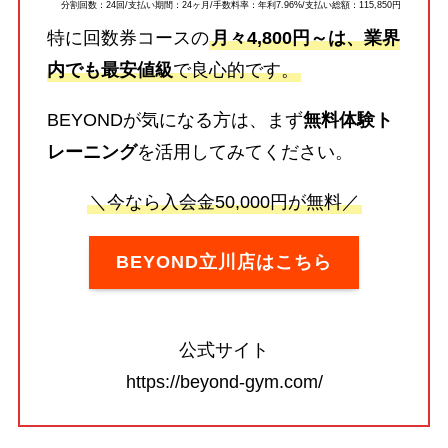
分割回数：24回/支払い期間：24ヶ月/手数料率：年利7.96%/支払い総額：115,850円
特に回数券コースの
月々4,800円～は、業界
内でも最安値級
で良心的です。
BEYONDが気になる方は、まず
無料体験ト
レーニング
を活用してみてください。
＼今なら入会金50,000円が無料／
BEYOND立川店はこちら
公式サイト
https://beyond-gym.com/