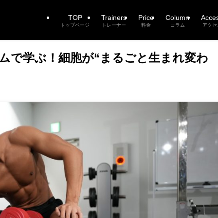
TOP
Trainers
Price
Column
Acce
トップページ
トレーナー
料金
コラム
アクセ
ナルジムで学ぶ！細胞が“まるごと生まれ変わ