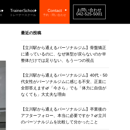
お問い合わせ
ss
TrainerSchool
Contact
042-525-5001
ス
トレーナースクール
予約・問い合わせ
最近の投稿
【立川駅から通えるパーソナルジム】骨盤矯正
に通っているのに、なぜ体型が戻らないのか🌸
整体だけでは足りない、もう一つの視点
【立川駅から通えるパーソナルジム】40代・50
代女性がパーソナルジムに感じる不安、正直に
全部答えます🌿「今さら」でも「体力に自信が
なくても」大丈夫な理由
【立川駅から通えるパーソナルジム】卒業後の
アフターフォロー、本当に必要ですか？🌿立川
のパーソナルジムを比較して分かったこと