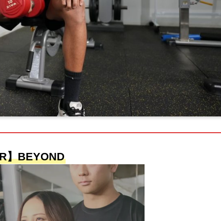
R】BEYOND