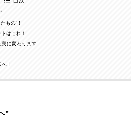
目次
”
べたもの”！
ントはこれ！
確実に変わります
来へ！
へ”