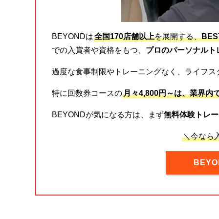
BEYONDは
全国170店舗以上
を展開する、
BE
での入賞者や資格をもつ、
プロのパーソナルト
過度な食事制限やトレーニングなく、ライフス
特に回数券コースの
月々4,800円～は、業界内
BEYONDが気になる方は、まず
無料体験トレー
＼今なら入
BEY