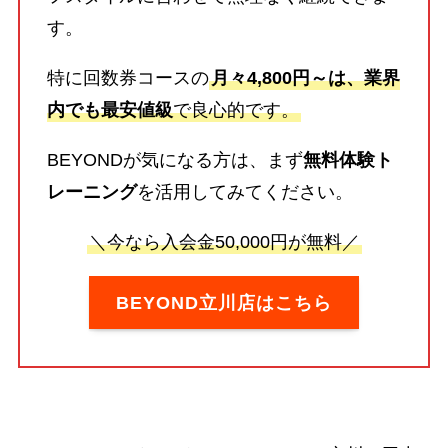
す。
特に回数券コースの
月々4,800円～は、業界
内でも最安値級
で良心的です。
BEYONDが気になる方は、まず
無料体験ト
レーニング
を活用してみてください。
＼今なら入会金50,000円が無料／
BEYOND立川店はこちら