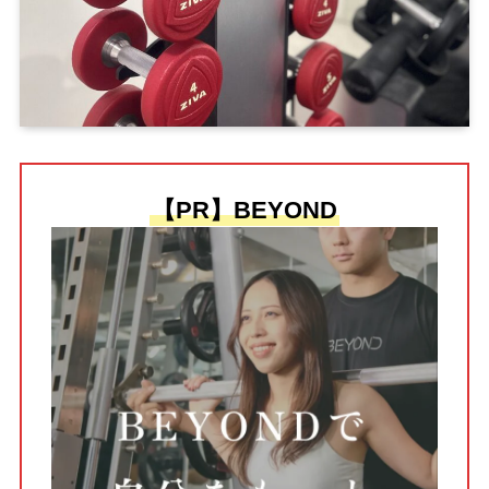
【PR】BEYOND