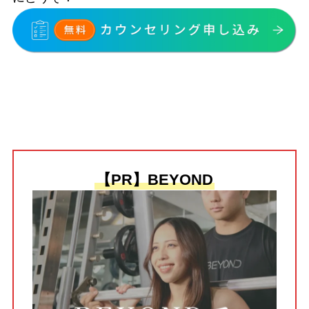
【PR】BEYOND