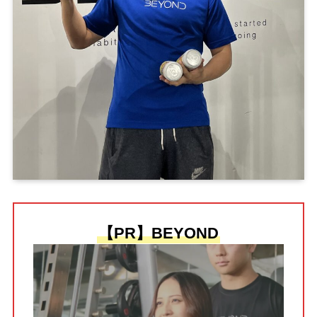
【PR】BEYOND