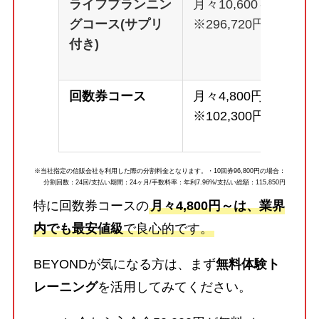
ライフプランニン
月々10,600～
グコース(サプリ
※296,720円
付き)
回数券コース
月々4,800円～
※102,300円
※当社指定の信販会社を利用した際の分割料金となります。・10回券96,800円の場合：
分割回数：24回/支払い期間：24ヶ月/手数料率：年利7.96%/支払い総額：115,850円
特に回数券コースの
月々4,800円～は、業界
内でも最安値級
で良心的です。
BEYONDが気になる方は、まず
無料体験ト
レーニング
を活用してみてください。