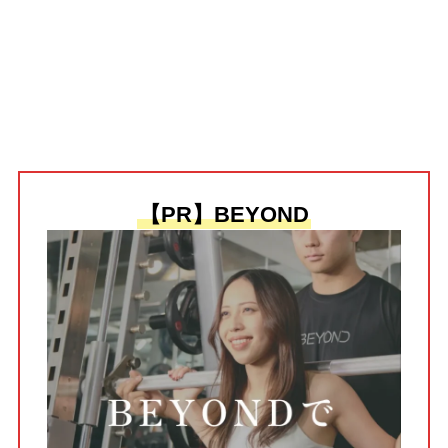
【PR】BEYOND