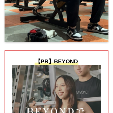
【PR】BEYOND