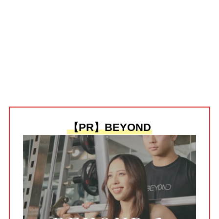
【PR】BEYOND