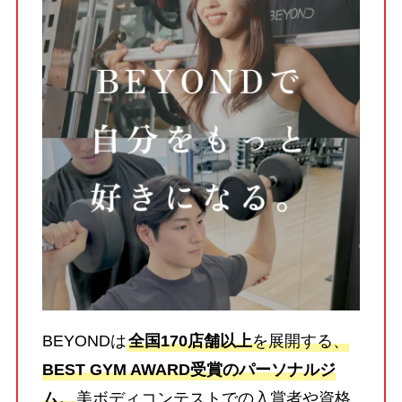
BEYONDは
全国170店舗以上
を展開する、
BEST GYM AWARD受賞のパーソナルジ
ム。
美ボディコンテストでの入賞者や資格