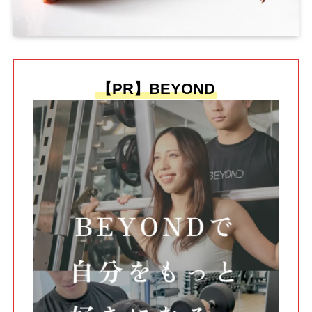
【PR】BEYOND