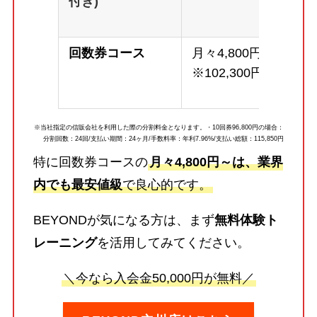
付き)
回数券コース
月々4,800円～
※102,300円
※当社指定の信販会社を利用した際の分割料金となります。・10回券96,800円の場合：
分割回数：24回/支払い期間：24ヶ月/手数料率：年利7.96%/支払い総額：115,850円
特に回数券コースの
月々4,800円～は、業界
内でも最安値級
で良心的です。
BEYONDが気になる方は、まず
無料体験ト
レーニング
を活用してみてください。
＼今なら入会金50,000円が無料／