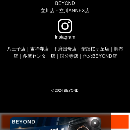
BEYOND
立川店・立川ANNEX店
Instagram
八王子店
｜
吉祥寺店
｜
甲府国母店
｜
聖蹟桜ヶ丘店
｜
調布
店
｜
多摩センター店
｜
国分寺店
｜
他のBEYOND店
©
2024 BEYOND
無料体験&キャンペーンはこちら
✕