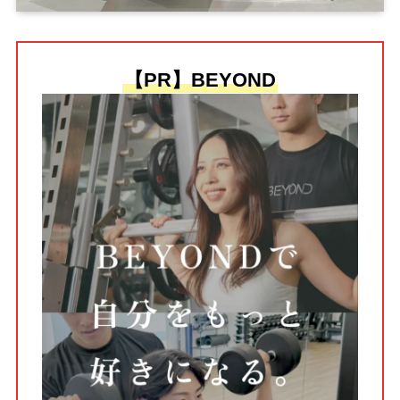
【PR】BEYOND