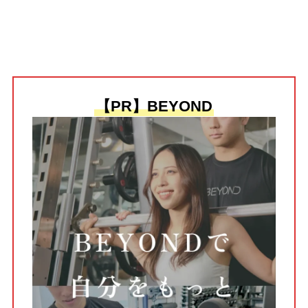
【PR】BEYOND